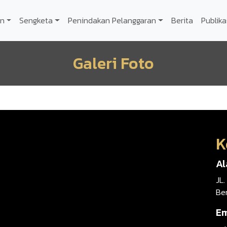
n
Sengketa
Penindakan Pelanggaran
Berita
Publika
Galeri Foto
K
A
JL.
Be
Em