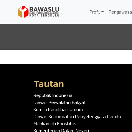
Lompat ke isi utama
Profil
Pengawasa
Tautan
Republik Indonesia
Dewan Perwakilan Rakyat
Komisi Pemilihan Umum
Dewan Kehormatan Penyelenggara Pemilu
Mahkamah Konstitusi
Kementerian Dalam Negeri