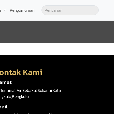
si
Pengumuman
ontak Kami
lamat
 Terminal Air Sebakul,Sukarmi,Kota
ngkulu,Bengkulu.
ail